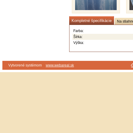
Kompletné špecifikácie
Na stiahn
Farba:
Šírka:
Výška:
Vytvorené systémom
www.webareal.sk