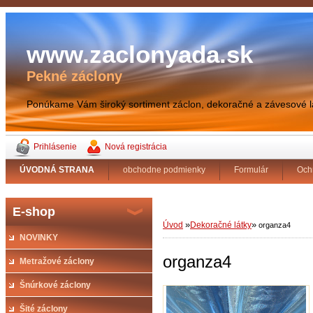
www.zaclonyada.sk
Pekné záclony
Ponúkame Vám široký sortiment záclon, dekoračné a závesové 
Prihlásenie
Nová registrácia
ÚVODNÁ STRANA
obchodne podmienky
Formulár
Och
E-shop
»
»
Úvod
Dekoračné látky
organza4
NOVINKY
organza4
Metražové záclony
Šnúrkové záclony
Šité záclony