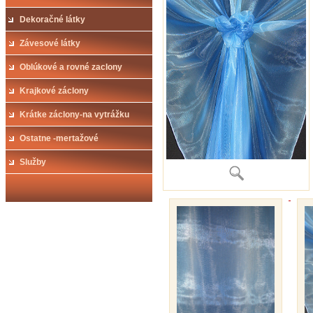
Dekoračné látky
Závesové látky
Oblúkové a rovné zaclony
Krajkové záclony
Krátke záclony-na vytrážku
Ostatne -mertažové
Služby